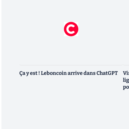
Ça y est ! Leboncoin arrive dans ChatGPT
Vi
li
po