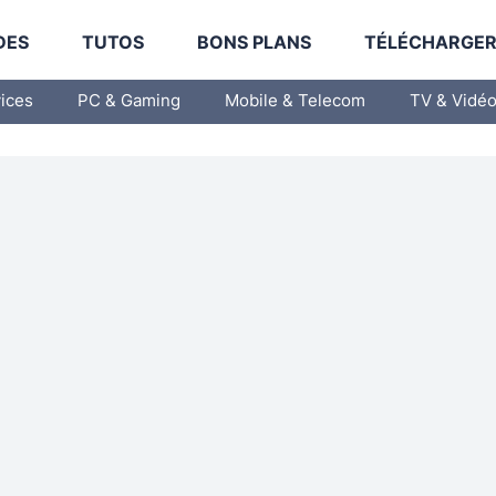
DES
TUTOS
BONS PLANS
TÉLÉCHARGE
vices
PC & Gaming
Mobile & Telecom
TV & Vidé