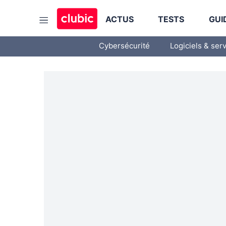
ACTUS
TESTS
GUI
Cybersécurité
Logiciels & ser