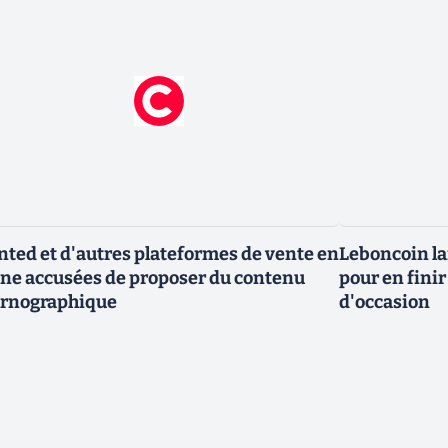
nted et d'autres plateformes de vente en
Leboncoin la
gne accusées de proposer du contenu
pour en finir
rnographique
d'occasion