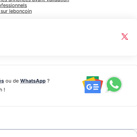
ofessionnels
 sur leboncoin
és
ou de
WhatsApp
?
h !