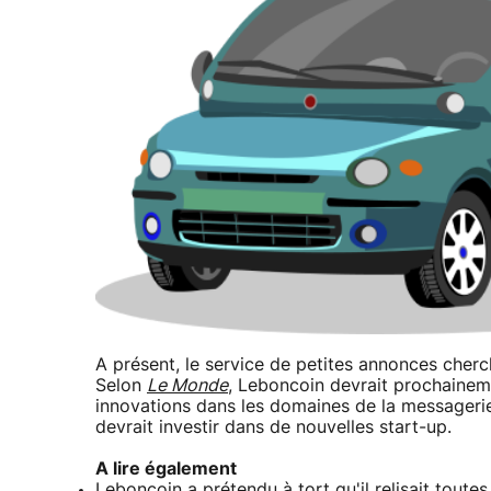
A présent, le service de petites annonces cherc
Selon
Le Monde
, Leboncoin devrait prochainem
innovations dans les domaines de la messagerie 
devrait investir dans de nouvelles start-up.
A lire également
Leboncoin a prétendu à tort qu'il relisait toute