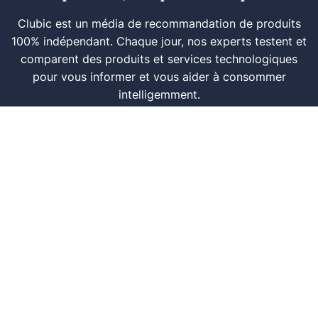
Clubic est un média de recommandation de produits
100% indépendant. Chaque jour, nos experts testent et
comparent des produits et services technologiques
pour vous informer et vous aider à consommer
intelligemment.
À propos
Nous contacter
Référencer un logiciel
Marques tech
Événements tech
Archives
RSS
© CLUBIC SAS 2026
Infos légales
Confidentialité
CGU
Modération
Politique cookie
Gestion des cookies