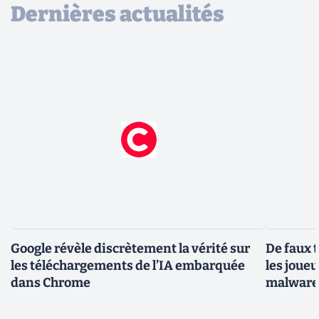
Dernières actualités
Google révèle discrètement la vérité sur
De faux 
les téléchargements de l’IA embarquée
les joue
dans Chrome
malwar