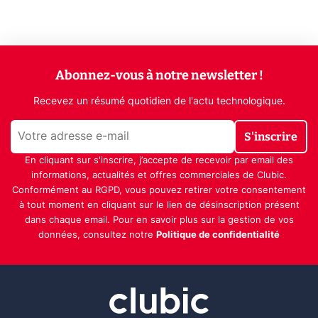
Abonnez-vous à notre newsletter !
Recevez un résumé quotidien de l'actu technologique.
S'inscrire
En cliquant sur s'inscrire, j’accepte de recevoir par email des
informations, actualités et offres commerciales de Clubic.
Conformément au RGPD, vous pouvez retirer votre consentement
à tout moment en cliquant sur le lien de désinscription présent
dans chaque email. Pour en savoir plus sur la gestion de vos
données, consultez notre
Politique de confidentialité