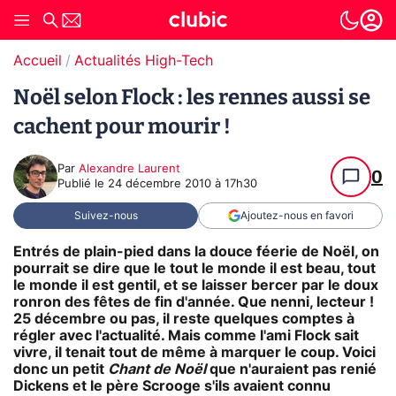
Accueil
Actualités High-Tech
Noël selon Flock : les rennes aussi se
cachent pour mourir !
Par
Alexandre Laurent
0
Publié le
24 décembre 2010 à 17h30
Suivez-nous
Ajoutez-nous en favori
Entrés de plain-pied dans la douce féerie de Noël, on
pourrait se dire que le tout le monde il est beau, tout
le monde il est gentil, et se laisser bercer par le doux
ronron des fêtes de fin d'année. Que nenni, lecteur !
25 décembre ou pas, il reste quelques comptes à
régler avec l'actualité. Mais comme l'ami Flock sait
vivre, il tenait tout de même à marquer le coup. Voici
donc un petit
Chant de Noël
que n'auraient pas renié
Dickens et le père Scrooge s'ils avaient connu