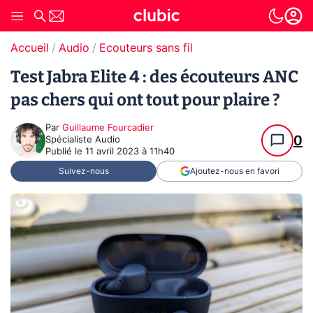
Accueil
Audio
Ecouteurs sans fil
Test Jabra Elite 4 : des écouteurs ANC
pas chers qui ont tout pour plaire ?
Par
Guillaume Fourcadier
0
Spécialiste Audio
Publié le
11 avril 2023 à 11h40
Suivez-nous
Ajoutez-nous en favori