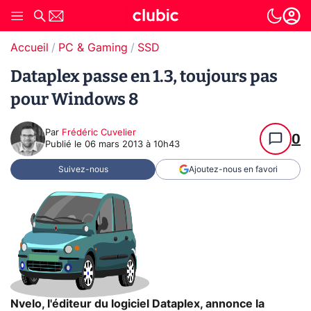
Accueil
PC & Gaming
SSD
Dataplex passe en 1.3, toujours pas
pour Windows 8
Par
Frédéric Cuvelier
0
Publié le
06 mars 2013 à 10h43
Suivez-nous
Ajoutez-nous en favori
Nvelo, l'éditeur du logiciel Dataplex, annonce la