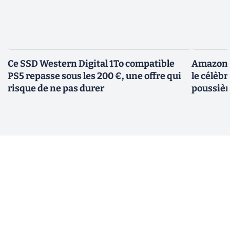
Ce SSD Western Digital 1To compatible
Amazon c
PS5 repasse sous les 200 €, une offre qui
le célèbr
risque de ne pas durer
poussièr