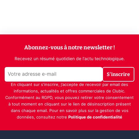
Abonnez-vous à notre newsletter !
Recevez un résumé quotidien de l'actu technologique.
S'inscrire
En cliquant sur s'inscrire, j’accepte de recevoir par email des
informations, actualités et offres commerciales de Clubic.
Conformément au RGPD, vous pouvez retirer votre consentement
à tout moment en cliquant sur le lien de désinscription présent
dans chaque email. Pour en savoir plus sur la gestion de vos
données, consultez notre
Politique de confidentialité