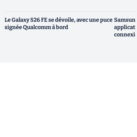
Le Galaxy S26 FE se dévoile, avec une puce
Samsung 
signée Qualcomm à bord
applicati
connexio