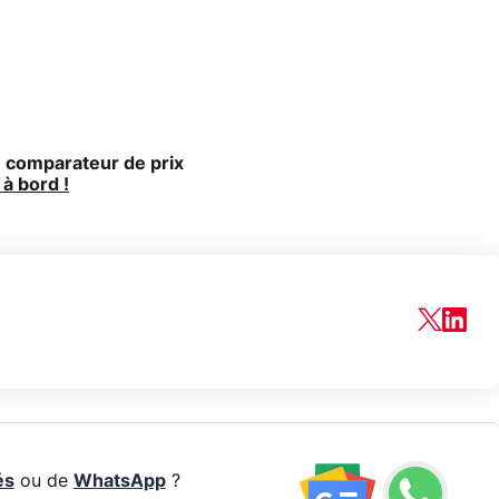
 comparateur de prix
à bord !
és
ou de
WhatsApp
?