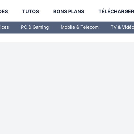
DES
TUTOS
BONS PLANS
TÉLÉCHARGE
vices
PC & Gaming
Mobile & Telecom
TV & Vidé