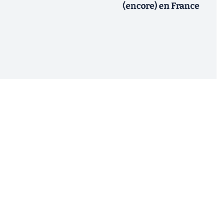
(encore) en France
S'inscrire
 de recevoir par email des informations, actualités et
nformément au RGPD, vous pouvez retirer votre
uant sur le lien de désinscription présent dans chaque
estion de vos données, consultez notre
Politique de