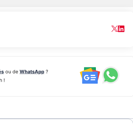
és
ou de
WhatsApp
?
h !