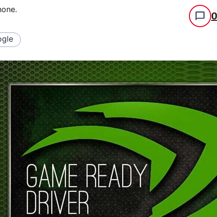
hone
.
gle