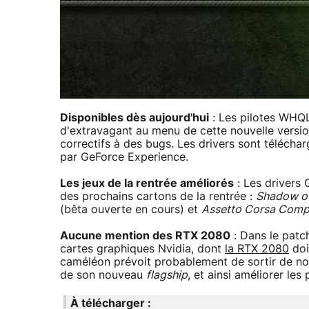
Disponibles dès aujourd'hui
: Les pilotes WHQL
d'extravagant au menu de cette nouvelle version
correctifs à des bugs. Les drivers sont télécha
par GeForce Experience.
Les jeux de la rentrée améliorés
: Les drivers
des prochains cartons de la rentrée :
Shadow of
(bêta ouverte en cours) et
Assetto Corsa Comp
Aucune mention des RTX 2080
: Dans le patc
cartes graphiques Nvidia, dont
la RTX 2080
doi
caméléon prévoit probablement de sortir de n
de son nouveau
flagship
, et ainsi améliorer le
À télécharger :