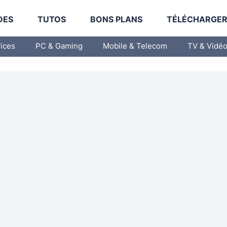
DES
TUTOS
BONS PLANS
TÉLÉCHARGE
vices
PC & Gaming
Mobile & Telecom
TV & Vidé