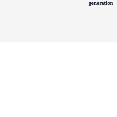
generation
ewsletter !
En cliquant sur s'inscrire, j’accepte
offres commerciales de Clubic. Co
consentement à tout moment en cliq
ogique.
email. Pour en savoir plus sur la g