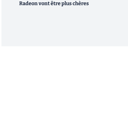
Radeon vont être plus chères
Abonnez-vous à notre n
Recevez un résumé quotidien de l'actu technol