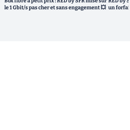
Box fibre à petit prix : RED by SFR mise sur
RED by S
le 1 Gbit/s pas cher et sans engagement 💥
un forfai