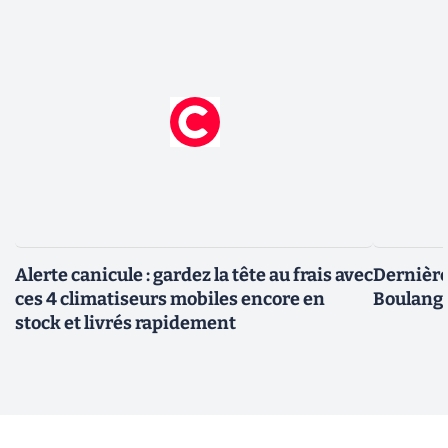
Alerte canicule : gardez la tête au frais avec
Dernière 
ces 4 climatiseurs mobiles encore en
Boulange
stock et livrés rapidement