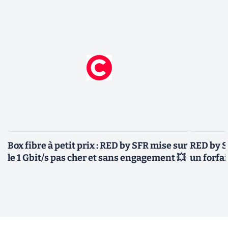
Box fibre à petit prix : RED by SFR mise sur
RED by S
le 1 Gbit/s pas cher et sans engagement 💥
un forfai