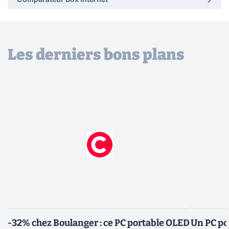
Comparateur Box Internet
Les derniers bons plans
-32% chez Boulanger : ce PC portable OLED
Un PC po