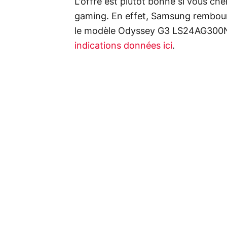
L'offre est plutôt bonne si vous ch
gaming. En effet, Samsung rembours
le modèle Odyssey G3 LS24AG300NU
indications données ici
.