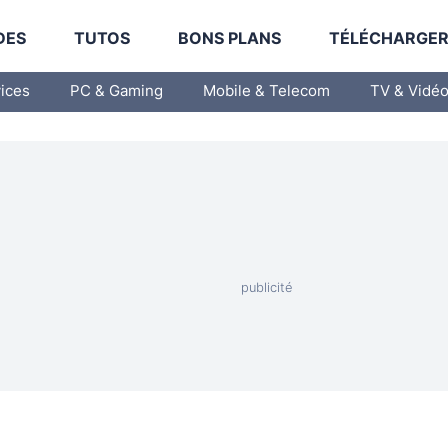
DES
TUTOS
BONS PLANS
TÉLÉCHARGE
vices
PC & Gaming
Mobile & Telecom
TV & Vidé