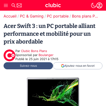
Accueil
PC & Gaming
PC portable
Bons plans PC portable
Acer Swift 3 : un PC portable alliant
performance et mobilité pour un
prix abordable
Par
Clubic Bons Plans
sponsorisé par
Boulanger
Publié le
25 juin 2021 à 17h15
Suivez-nous
Ajoutez-nous en favori