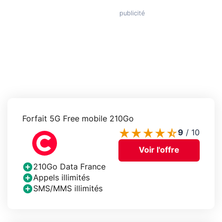
Forfait 5G Free mobile 210Go
9
/
10
Voir l'offre
210Go Data France
Appels illimités
SMS/MMS illimités