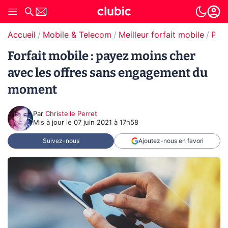
Accueil
Mobile & Telecom
Meilleur forfait mobile
Promos forfaits mobile
Forfait mobile : payez moins cher
avec les offres sans engagement du
moment
Par
Christelle Perret
Mis à jour le
07 juin 2021 à 17h58
Suivez-nous
Ajoutez-nous en favori