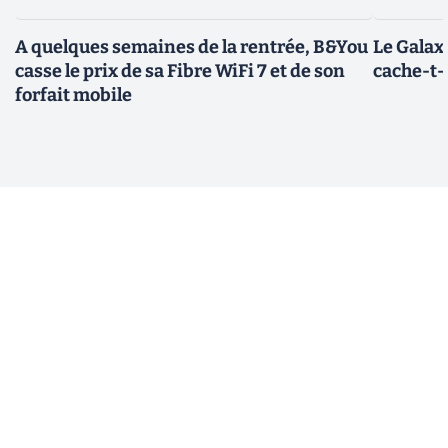
A quelques semaines de la rentrée, B&You
Le Galax
casse le prix de sa Fibre WiFi 7 et de son
cache-t-i
forfait mobile