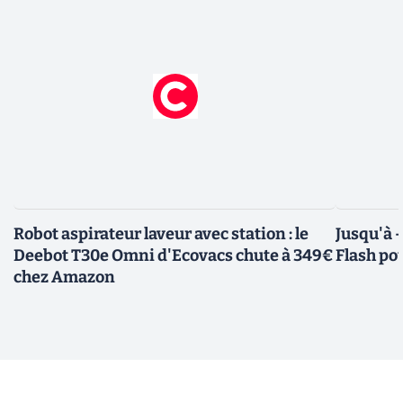
Robot aspirateur laveur avec station : le
Jusqu'à 
Deebot T30e Omni d'Ecovacs chute à 349€
Flash pou
chez Amazon