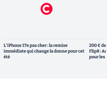
L'iPhone 17e pas cher : la remise
200 € de
immédiate qui change la donne pour cet
Flip8 : 
été
pour le