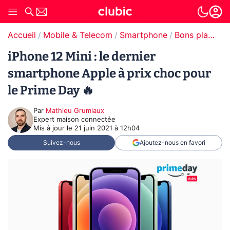
Accueil
Mobile & Telecom
Smartphone
Bons plans Smartphones
iPhone 12 Mini : le dernier
smartphone Apple à prix choc pour
le Prime Day 🔥
Par
Mathieu Grumiaux
Expert maison connectée
Mis à jour le
21 juin 2021 à 12h04
Suivez-nous
Ajoutez-nous en favori