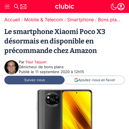
Accueil
Mobile & Telecom
Smartphone
Bons plans Smartphones
Le smartphone Xiaomi Poco X3
désormais en disponible en
précommande chez Amazon
Par
Paul Taquet
Dénicheur de bons plans
Publié le
11 septembre 2020 à 12h15
Suivez-nous
Ajoutez-nous en favori