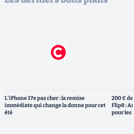
L'iPhone 17e pas cher : la remise
200 € de
immédiate qui change la donne pour cet
Flip8 : 
été
pour le