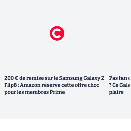
200 € de remise sur le Samsung Galaxy Z
Pas fan 
Flip8 : Amazon réserve cette offre choc
? Ce Gal
pour les membres Prime
plaire