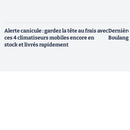
Alerte canicule : gardez la tête au frais avec
Dernière 
ces 4 climatiseurs mobiles encore en
Boulange
stock et livrés rapidement