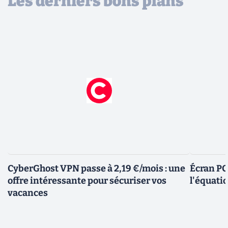
Les derniers bons plans
CyberGhost VPN passe à 2,19 €/mois : une
Écran PC
offre intéressante pour sécuriser vos
l'équatio
vacances