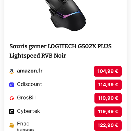
Souris gamer LOGITECH G502X PLUS
Lightspeed RVB Noir
amazon.fr
104,99 €
Cdiscount
114,99 €
GrosBill
119,90 €
Cybertek
119,99 €
Fnac
122,90 €
Marketplace