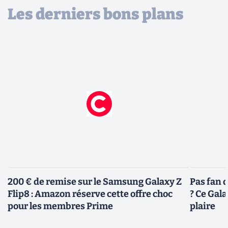
Les derniers bons plans
200 € de remise sur le Samsung Galaxy Z
Pas fan 
Flip8 : Amazon réserve cette offre choc
? Ce Gal
pour les membres Prime
plaire