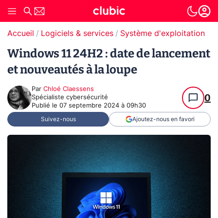
Accueil
Logiciels & services
Système d'exploitation (O
Windows 11 24H2 : date de lancement
et nouveautés à la loupe
Par
Chloé Claessens
0
Spécialiste cybersécurité
Publié le
07 septembre 2024 à 09h30
Suivez-nous
Ajoutez-nous en favori