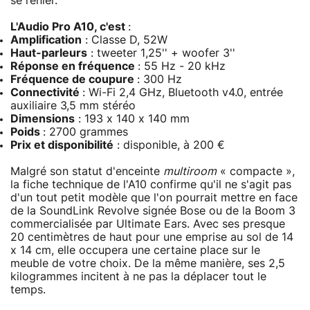
se renier.
L'Audio Pro A10, c'est
:
Amplification
: Classe D, 52W
Haut-parleurs
: tweeter 1,25'' + woofer 3''
Réponse en fréquence
: 55 Hz - 20 kHz
Fréquence de coupure
: 300 Hz
Connectivité
: Wi-Fi 2,4 GHz, Bluetooth v4.0, entrée
auxiliaire 3,5 mm stéréo
Dimensions
: 193 x 140 x 140 mm
Poids
: 2700 grammes
Prix et disponibilité
: disponible, à 200 €
Malgré son statut d'enceinte
multiroom
« compacte »,
la fiche technique de l'A10 confirme qu'il ne s'agit pas
d'un tout petit modèle que l'on pourrait mettre en face
de la SoundLink Revolve signée Bose ou de la Boom 3
commercialisée par Ultimate Ears. Avec ses presque
20 centimètres de haut pour une emprise au sol de 14
x 14 cm, elle occupera une certaine place sur le
meuble de votre choix. De la même manière, ses 2,5
kilogrammes incitent à ne pas la déplacer tout le
temps.