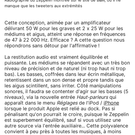
Radiographie du Zeppelin montrée sur le site de B&W, où il ne
manque que les tweeters aux extrémités
Cette conception, animée par un amplificateur
délivrant 50 W pour les graves et 2 x 25 W pour les
médiums et aigus, atteint une réponse en fréquences
de 47 à 22 000 Hz. Efficace ? A cette question nous
répondrons sans détour par l'affirmative !
La restitution audio est vraiment équilibrée et
puissante. Les médiums se répandent avec un très bon
niveau de précision et de naturel (ni trop haut ni trop
bas). Les basses, coffrées dans leur écrin métallique,
retentissent dans un son dense et propre tandis que
les aigus scintillent, sans irriter. Côté manipulations
sonores, il faudra se contenter d'agir sur les basses (5
niveaux), via la nouvelle entrée
Haut-parleurs
qui
apparaît dans le menu
Réglages
de l'iPod /
iPhone
lorsque le produit Apple est relié au dock. Pas si
pénalisant qu'on pourrait le croire, puisque le Zeppelin
est superbement équilibré, sauf si vous utilisez une
autre source via l'entrée auxiliaire... Cette polyvalence
convient à peu près à toutes les musiques, à moins