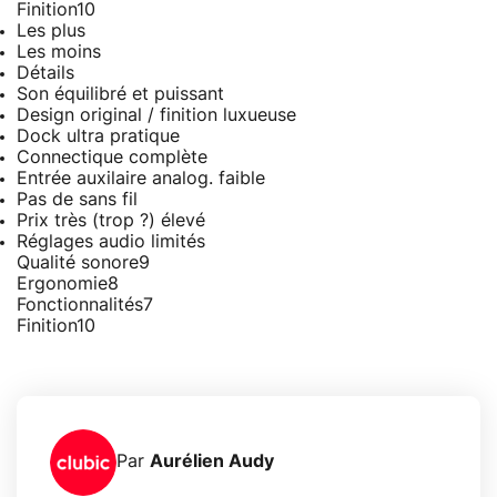
Finition
10
Les plus
Les moins
Détails
Son équilibré et puissant
Design original / finition luxueuse
Dock ultra pratique
Connectique complète
Entrée auxilaire analog. faible
Pas de sans fil
Prix très (trop ?) élevé
Réglages audio limités
Qualité sonore
9
Ergonomie
8
Fonctionnalités
7
Finition
10
Par
Aurélien Audy