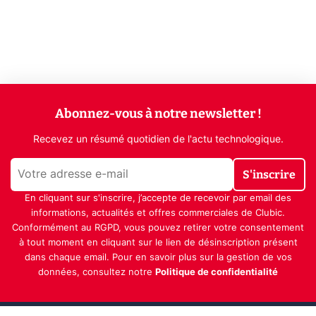
Abonnez-vous à notre newsletter !
Recevez un résumé quotidien de l'actu technologique.
S'inscrire
En cliquant sur s'inscrire, j’accepte de recevoir par email des
informations, actualités et offres commerciales de Clubic.
Conformément au RGPD, vous pouvez retirer votre consentement
à tout moment en cliquant sur le lien de désinscription présent
dans chaque email. Pour en savoir plus sur la gestion de vos
données, consultez notre
Politique de confidentialité