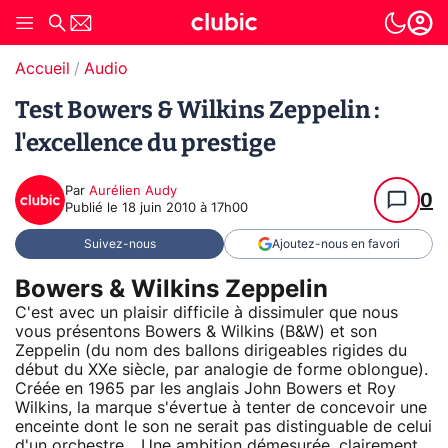
Accueil
Audio
Test Bowers & Wilkins Zeppelin :
l'excellence du prestige
Par
Aurélien Audy
0
Publié le
18 juin 2010 à 17h00
Suivez-nous
Ajoutez-nous en favori
Bowers & Wilkins Zeppelin
C'est avec un plaisir difficile à dissimuler que nous
vous présentons Bowers & Wilkins (B&W) et son
Zeppelin (du nom des ballons dirigeables rigides du
début du XXe siècle, par analogie de forme oblongue).
Créée en 1965 par les anglais John Bowers et Roy
Wilkins, la marque s'évertue à tenter de concevoir une
enceinte dont le son ne serait pas distinguable de celui
d'un orchestre... Une ambition démesurée, clairement