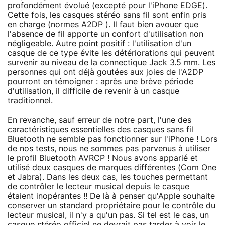
profondément évolué (excepté pour l'iPhone EDGE).
Cette fois, les casques stéréo sans fil sont enfin pris
en charge (normes A2DP ). Il faut bien avouer que
l'absence de fil apporte un confort d'utilisation non
négligeable. Autre point positif : l'utilisation d'un
casque de ce type évite les détériorations qui peuvent
survenir au niveau de la connectique Jack 3.5 mm. Les
personnes qui ont déjà goutées aux joies de l'A2DP
pourront en témoigner : après une brève période
d'utilisation, il difficile de revenir à un casque
traditionnel.
En revanche, sauf erreur de notre part, l'une des
caractéristiques essentielles des casques sans fil
Bluetooth ne semble pas fonctionner sur l'iPhone ! Lors
de nos tests, nous ne sommes pas parvenus à utiliser
le profil Bluetooth AVRCP ! Nous avons apparié et
utilisé deux casques de marques différentes (Com One
et Jabra). Dans les deux cas, les touches permettant
de contrôler le lecteur musical depuis le casque
étaient inopérantes !! De là à penser qu'Apple souhaite
conserver un standard propriétaire pour le contrôle du
lecteur musical, il n'y a qu'un pas. Si tel est le cas, un
casque stéréo officiel ne devrait pas tarder à voir le