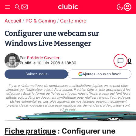
Accueil
PC & Gaming
Carte mère
Configurer une webcam sur
Windows Live Messenger
Par
Frédéric Cuvelier
0
Publié le
10 juin 2008 à 18h30
Suivez-nous
Ajoutez-nous en favori
Il y a, en informatique, de nombreuses manipulations jugées on ne peut plus
simples par l'utilisateur averti. Pour autant, il a bien fallu un jour apprendre à les
effectuer ! Sous la forme de fiches pratiques, nous offrons à ceux qui font leurs
débuts aujourd'hui un document synthétique pour réaliser l'une ou l'autre de ces
tâches élémentaires. Les plus aguerris de nos lecteurs pourront également
profiter de ce nouveau service pour rediriger les demandes d'aide qui leur sont
adressées.
Fiche pratique
: Configurer une