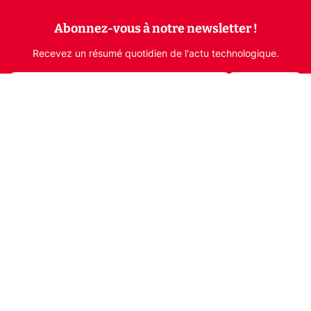
Abonnez-vous à notre newsletter !
Recevez un résumé quotidien de l'actu technologique.
S'inscrire
En cliquant sur s'inscrire, j’accepte de recevoir par email des
informations, actualités et offres commerciales de Clubic.
Conformément au RGPD, vous pouvez retirer votre consentement
à tout moment en cliquant sur le lien de désinscription présent
dans chaque email. Pour en savoir plus sur la gestion de vos
données, consultez notre
Politique de confidentialité
Indépendance, transparence et expertise
Clubic est un média de recommandation de produits