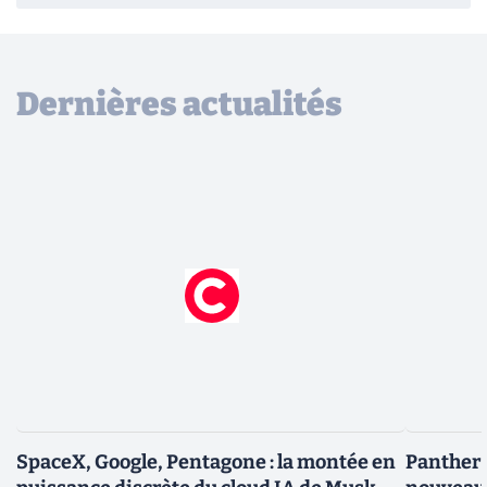
Dernières actualités
SpaceX, Google, Pentagone : la montée en
Panther L