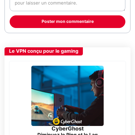
Poster mon commentaire
Le VPN conçu pour le gaming
CyberGhost
Diminuez le Ping et le Lag