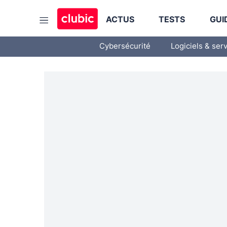
ACTUS
TESTS
GUI
Cybersécurité
Logiciels & ser