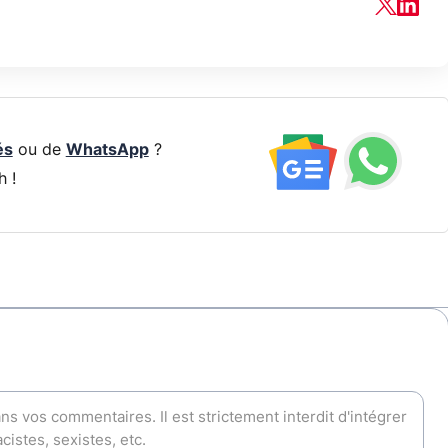
és
ou de
WhatsApp
?
h !