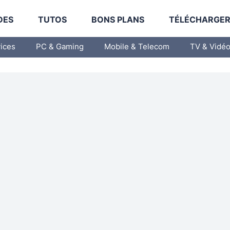
DES
TUTOS
BONS PLANS
TÉLÉCHARGE
vices
PC & Gaming
Mobile & Telecom
TV & Vidé