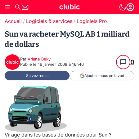
Accueil
Logiciels & services
Logiciels Pro
Sun va racheter MySQL AB 1 milliard
de dollars
Par
Ariane Beky
0
Publié le
16 janvier 2008 à 16h46
Suivez-nous
Ajoutez-nous en favori
Virage dans les bases de données pour Sun ?