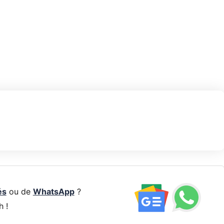
és
ou de
WhatsApp
?
h !