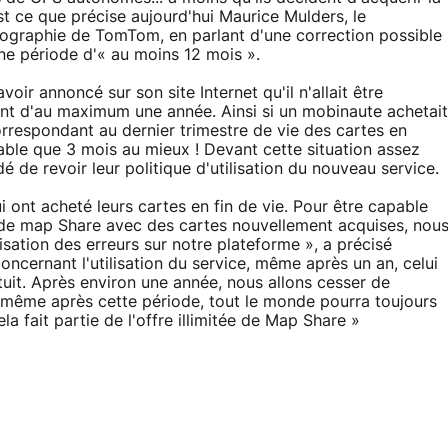
t ce que précise aujourd'hui Maurice Mulders, le
rtographie de TomTom, en parlant d'une correction possible
ne période d'« au moins 12 mois ».
r annoncé sur son site Internet qu'il n'allait être
ant d'au maximum une année. Ainsi si un mobinaute achetait
espondant au dernier trimestre de vie des cartes en
sable que 3 mois au mieux ! Devant cette situation assez
de revoir leur politique d'utilisation du nouveau service.
 ont acheté leurs cartes en fin de vie. Pour être capable
de map Share avec des cartes nouvellement acquises, nou
sation des erreurs sur notre plateforme », a précisé
ncernant l'utilisation du service, même après un an, celui
tuit. Après environ une année, nous allons cesser de
is même après cette période, tout le monde pourra toujours
a fait partie de l'offre illimitée de Map Share »