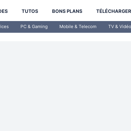
DES
TUTOS
BONS PLANS
TÉLÉCHARGE
vices
PC & Gaming
Mobile & Telecom
TV & Vidé