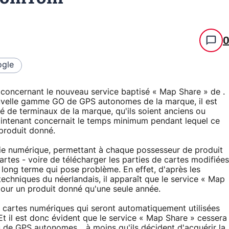
gle
 concernant le nouveau service baptisé « Map Share » de .
uvelle gamme GO de GPS autonomes de la marque, il est
té de terminaux de la marque, qu'ils soient anciens ou
maintenant concernait le temps minimum pendant lequel ce
 produit donné.
ie numérique, permettant à chaque possesseur de produit
tes - voire de télécharger les parties de cartes modifiées
le long terme qui pose problème. En effet, d'après les
techniques du néerlandais, il apparaît que le service « Map
 pour un produit donné qu'une seule année.
s cartes numériques qui seront automatiquement utilisées
 il est donc évident que le service « Map Share » cessera
s de GPS autonomes... à moins qu'ils décident d'acquérir la