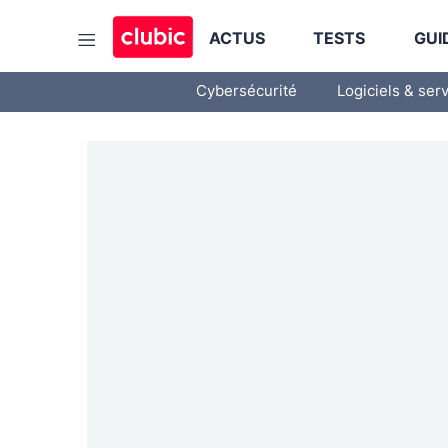
ACTUS
TESTS
GUI
Cybersécurité
Logiciels & ser