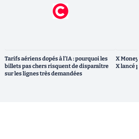
Tarifs aériens dopés à l’IA : pourquoi les
X Money,
billets pas chers risquent de disparaître
X lancé 
sur les lignes très demandées