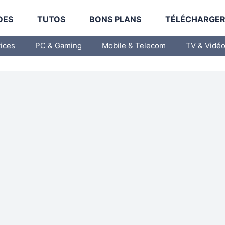
DES
TUTOS
BONS PLANS
TÉLÉCHARGE
vices
PC & Gaming
Mobile & Telecom
TV & Vidé