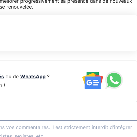
'améliorer progressivement sa présence dans de nouveaux
se renouvelée.
és
ou de
WhatsApp
?
h !