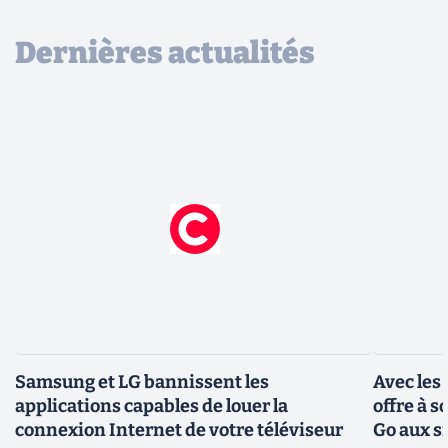
Dernières actualités
Samsung et LG bannissent les
Avec les
applications capables de louer la
offre à 
connexion Internet de votre téléviseur
Go aux s