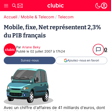
Accueil
Mobile & Telecom
Telecom
Mobile, fixe, Net représentent 2,3%
du PIB français
Par
Ariane Beky
0
Publié le
02 juillet 2007 à 17h24
Suivez-nous
Ajoutez-nous en favori
Avec un chiffre d'affaires de 41 milliards d'euros, dont