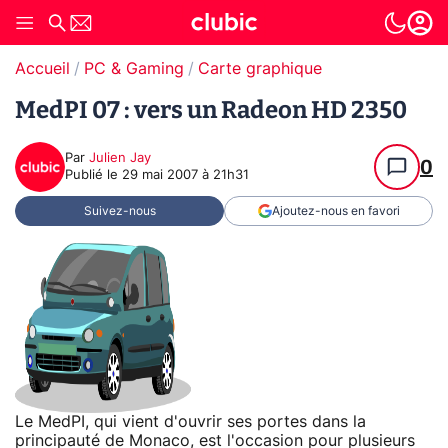
Accueil
PC & Gaming
Carte graphique
MedPI 07 : vers un Radeon HD 2350
Par
Julien Jay
0
Publié le
29 mai 2007 à 21h31
Suivez-nous
Ajoutez-nous en favori
Le MedPI, qui vient d'ouvrir ses portes dans la
principauté de Monaco, est l'occasion pour plusieurs