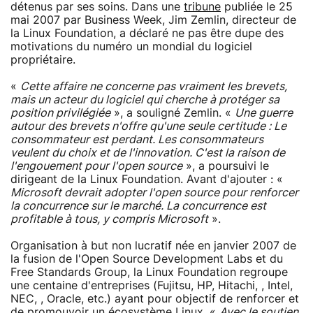
détenus par ses soins. Dans une
tribune
publiée le 25
mai 2007 par Business Week, Jim Zemlin, directeur de
la Linux Foundation, a déclaré ne pas être dupe des
motivations du numéro un mondial du logiciel
propriétaire.
«
Cette affaire ne concerne pas vraiment les brevets,
mais un acteur du logiciel qui cherche à protéger sa
position privilégiée
», a souligné Zemlin. «
Une guerre
autour des brevets n'offre qu'une seule certitude : Le
consommateur est perdant. Les consommateurs
veulent du choix et de l'innovation. C'est la raison de
l'engouement pour l'open source
», a poursuivi le
dirigeant de la Linux Foundation. Avant d'ajouter : «
Microsoft devrait adopter l'open source pour renforcer
la concurrence sur le marché. La concurrence est
profitable à tous, y compris Microsoft
».
Organisation à but non lucratif née en janvier 2007 de
la fusion de l'Open Source Development Labs et du
Free Standards Group, la Linux Foundation regroupe
une centaine d'entreprises (Fujitsu, HP, Hitachi, , Intel,
NEC, , Oracle, etc.) ayant pour objectif de renforcer et
de promouvoir un écosystème Linux. «
Avec le soutien