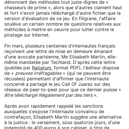
dénoncent des méthodes tout juste dignes de «
chasseurs de prime », alors que d'autres clament haut
et fort n'avoir jamais téléchargé d'autre fichier que la
version d'évaluation de ce jeu. En filigrane, l'affaire
soulève un certain nombre de questions relatives aux
méthodes à mettre en oeuvre pour lutter contre le
piratage sur Internet.
Fin mars, plusieurs centaines d'internautes français
reçoivent une lettre de mise en demeure émanant
d'une avocate parisienne, Me Elisabeth Martin, elle-
même mandatée par Techland. D'après cette lettre
(publiée par
Ratiatum
, format PDF), l'éditeur dispose
de «
preuves irréfragables
» (qui ne peuvent être
récusées) permettant d'affirmer que l'internaute
concerné a partagé le jeu Call Of Juarez sur des
réseaux de peer-to-peer pour que ce dernier puisse «
être téléchargé illégalement par des tiers
».
Après avoir rapidement rappelé les sanctions
auxquelles s'expose l'internaute convaincu de
contrefaçon, Elisabeth Martin suggère une alternative
à la justice : le versement, sous quatorze jours, d'une
indemnité de 400 euros à son cabinet, à titre de