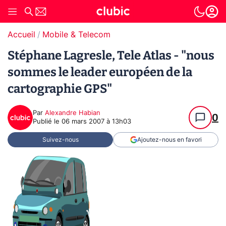
Accueil
Mobile & Telecom
Stéphane Lagresle, Tele Atlas - "nous
sommes le leader européen de la
cartographie GPS"
Par
Alexandre Habian
0
Publié le
06 mars 2007 à 13h03
Suivez-nous
Ajoutez-nous en favori