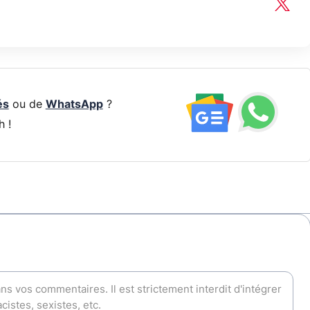
és
ou de
WhatsApp
?
h !