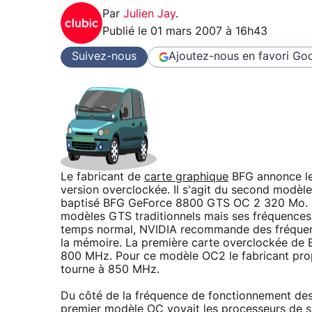
Par
Julien Jay
.
Publié le
01 mars 2007 à 16h43
Suivez-nous
Ajoutez-nous en favori
Goo
Le fabricant de
carte graphique
BFG annonce le
version overclockée. Il s'agit du second modèle
baptisé BFG GeForce 8800 GTS OC 2 320 Mo. C
modèles GTS traditionnels mais ses fréquences
temps normal, NVIDIA recommande des fréque
la mémoire. La première carte overclockée de
800 MHz. Pour ce modèle OC2 le fabricant pr
tourne à 850 MHz.
Du côté de la fréquence de fonctionnement des 
premier modèle OC voyait les processeurs de 