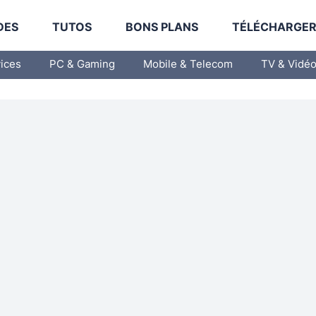
DES
TUTOS
BONS PLANS
TÉLÉCHARGE
vices
PC & Gaming
Mobile & Telecom
TV & Vidé