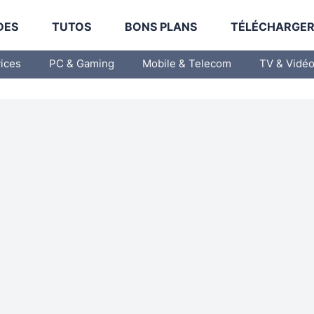
DES
TUTOS
BONS PLANS
TÉLÉCHARGE
vices
PC & Gaming
Mobile & Telecom
TV & Vidé