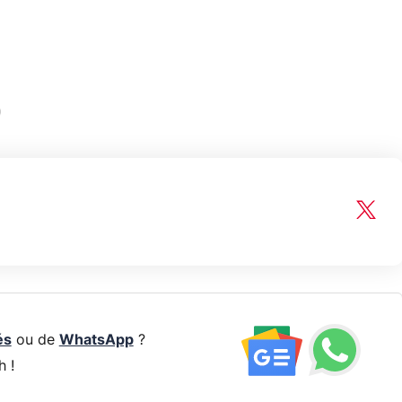
és
ou de
WhatsApp
?
h !