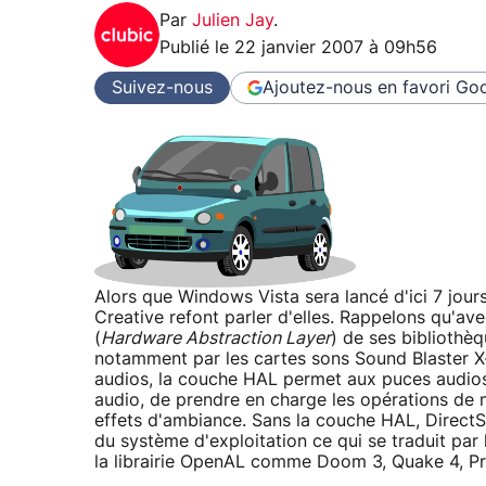
Par
Julien Jay
.
Publié le
22 janvier 2007 à 09h56
Suivez-nous
Ajoutez-nous en favori
Goo
Alors que Windows Vista sera lancé d'ici 7 jour
Creative refont parler d'elles. Rappelons qu'a
(
Hardware Abstraction Layer
) de ses bibliothè
notamment par les cartes sons Sound Blaster X-
audios, la couche HAL permet aux puces audios 
audio, de prendre en charge les opérations de m
effets d'ambiance. Sans la couche HAL, Direct
du système d'exploitation ce qui se traduit par l
la librairie OpenAL comme Doom 3, Quake 4, Pre