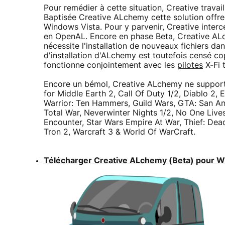
Pour remédier à cette situation, Creative travai
Baptisée Creative ALchemy cette solution offre 
Windows Vista. Pour y parvenir, Creative interc
en OpenAL. Encore en phase Beta, Creative ALc
nécessite l'installation de nouveaux fichiers 
d'installation d'ALchemy est toutefois censé c
fonctionne conjointement avec les
pilotes
X-Fi 
Encore un bémol, Creative ALchemy ne supporte
for Middle Earth 2, Call Of Duty 1/2, Diablo 2,
Warrior: Ten Hammers, Guild Wars, GTA: San An
Total War, Neverwinter Nights 1/2, No One Live
Encounter, Star Wars Empire At War, Thief: Dea
Tron 2, Warcraft 3 & World Of WarCraft.
Télécharger Creative ALchemy (Beta) pour Wi