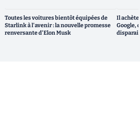
Toutes les voitures bientôt équipées de
Il achèt
Starlink à l'avenir : la nouvelle promesse
Google, q
renversante d'Elon Musk
disparai