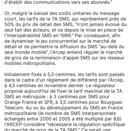
d'établir des communications vers ses abonnés."
Or, malgré la baisse des coûts unitaires du message
court, les tarifs de la TA SMS, qui représentent près de
50% du prix de détail des SMS, "n'ont jamais évolué du
seul fait des acteurs, et ce depuis la mise en place de
l'interopérabilité SMS en 1999." Par conséquent, afin
de dynamiser le jeu concurrentiel sur le marché de
détail et de permettre la diffusion du SMS "au-delà du
seul monde mobile", l'Arcep entend réguler le marché
de gros de la terminaison d'appel SMS sur les réseaux
mobiles métropolitains.
Initialement fixés à 5,3 centimes, les tarifs sont passés
dans le cadre d'un règlement de différend par l'Arcep,
à 4,3 centimes en novembre dernier. Le régulateur
propose aujourd'hui de fixer le tarif maximal de la TA
SMS en métropole : à 3 centimes par SMS pour
Orange France et SFR, à 3,5 centimes pour Bouygues
Telecom. Au vu du développement du SMS en France
métropolitaine (le nombre de SMS interpersonnels
échangés entre 2000 et 2005 a été multiplié par 8,6)
l'ARCEP considère "nécessaire la régulation spécifique
du marché de gros de la TA SMS." Ce serait une