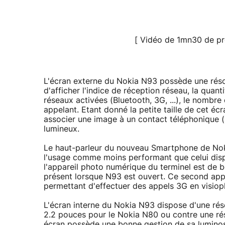
[ Vidéo de 1mn30 de pr
L'écran externe du Nokia N93 possède une réso
d'afficher l'indice de réception réseau, la quant
réseaux activées (Bluetooth, 3G, ...), le nomb
appelant. Etant donné la petite taille de cet éc
associer une image à un contact téléphonique (C
lumineux.
Le haut-parleur du nouveau Smartphone de Noki
l'usage comme moins performant que celui dispo
l'appareil photo numérique du terminel est de b
présent lorsque N93 est ouvert. Ce second app
permettant d'effectuer des appels 3G en visio
L'écran interne du Nokia N93 dispose d'une rés
2.2 pouces pour le Nokia N80 ou contre une ré
écran possède une bonne gestion de sa luminosit