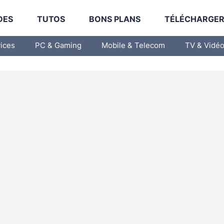
DES
TUTOS
BONS PLANS
TÉLÉCHARGE
vices
PC & Gaming
Mobile & Telecom
TV & Vidé