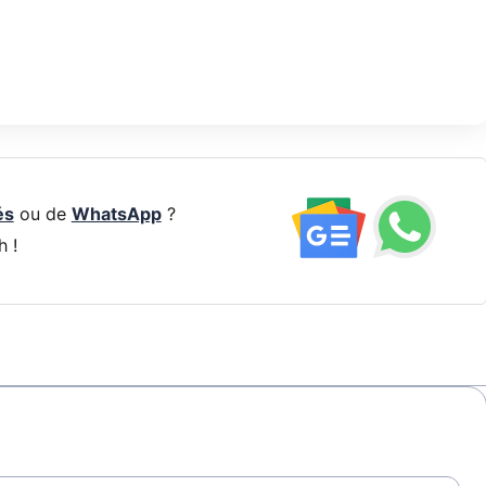
és
ou de
WhatsApp
?
h !