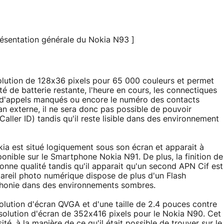
ésentation générale du Nokia N93 ]
lution de 128x36 pixels pour 65 000 couleurs et permet
ité de batterie restante, l'heure en cours, les connectiques
re d'appels manqués ou encore le numéro des contacts
ran externe, il ne sera donc pas possible de pouvoir
aller ID) tandis qu'il reste lisible dans des environnement
a est situé logiquement sous son écran et apparait à
nible sur le Smartphone Nokia N91. De plus, la finition de
onne qualité tandis qu'il apparait qu'un second APN Cif est
areil photo numérique dispose de plus d'un Flash
phonie dans des environnements sombres.
olution d'écran QVGA et d'une taille de 2.4 pouces contre
solution d'écran de 352x416 pixels pour le Nokia N90. Cet
é, à la manière de ce qu'il était possible de trouver sur le