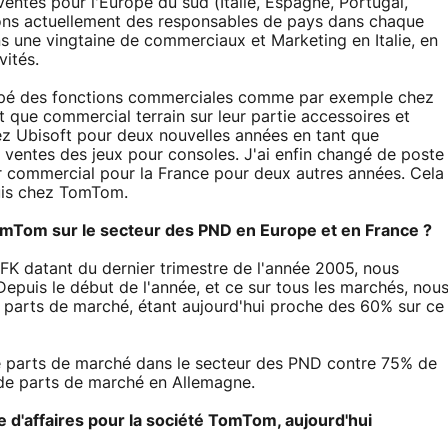
ventes pour l'Europe du sud (Italie, Espagne, Portugal,
ns actuellement des responsables de pays dans chaque
 une vingtaine de commerciaux et Marketing en Italie, en
ités.
cupé des fonctions commerciales comme par exemple chez
t que commercial terrain sur leur partie accessoires et
hez Ubisoft pour deux nouvelles années en tant que
ventes des jeux pour consoles. J'ai enfin changé de poste
r commercial pour la France pour deux autres années. Cela
suis chez TomTom.
TomTom sur le secteur des PND en Europe et en France ?
t GFK datant du dernier trimestre de l'année 2005, nous
puis le début de l'année, et ce sur tous les marchés, nou
parts de marché, étant aujourd'hui proche des 60% sur ce
 parts de marché dans le secteur des PND contre 75% de
de parts de marché en Allemagne.
e d'affaires pour la société TomTom, aujourd'hui