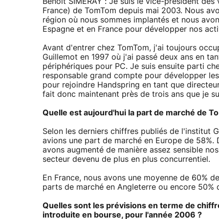
Benoît SIMERAY : Je suis le vice-président des 
France) de TomTom depuis mai 2003. Nous avo
région où nous sommes implantés et nous avons
Espagne et en France pour développer nos activ
Avant d'entrer chez TomTom, j'ai toujours oc
Guillemot en 1997 où j'ai passé deux ans en tan
périphériques pour PC. Je suis ensuite parti c
responsable grand compte pour développer les 
pour rejoindre Handspring en tant que directeu
fait donc maintenant près de trois ans que je 
Quelle est aujourd'hui la part de marché de 
Selon les derniers chiffres publiés de l'institu
avions une part de marché en Europe de 58%. De
avons augmenté de manière assez sensible nos 
secteur devenu de plus en plus concurrentiel.
En France, nous avons une moyenne de 60% de
parts de marché en Angleterre ou encore 50% 
Quelles sont les prévisions en terme de chiffr
introduite en bourse, pour l'année 2006 ?