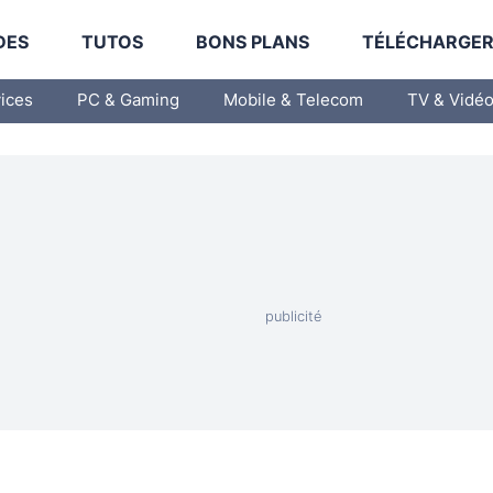
DES
TUTOS
BONS PLANS
TÉLÉCHARGE
vices
PC & Gaming
Mobile & Telecom
TV & Vidé