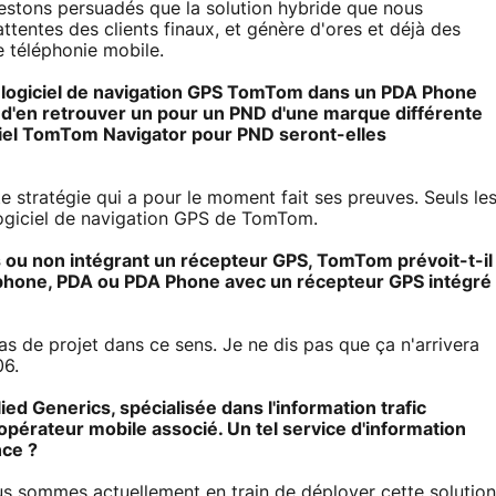
estons persuadés que la solution hybride que nous
tentes des clients finaux, et génère d'ores et déjà des
 téléphonie mobile.
un logiciel de navigation GPS TomTom dans un PDA Phone
e d'en retrouver un pour un PND d'une marque différente
iciel TomTom Navigator pour PND seront-elles
e stratégie qui a pour le moment fait ses preuves. Seuls le
giciel de navigation GPS de TomTom.
 ou non intégrant un récepteur GPS, TomTom prévoit-t-il
hone, PDA ou PDA Phone avec un récepteur GPS intégré
s de projet dans ce sens. Je ne dis pas que ça n'arrivera
06.
 Generics, spécialisée dans l'information trafic
opérateur mobile associé. Un tel service d'information
nce ?
us sommes actuellement en train de déployer cette solution