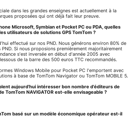
ciale dans les grandes enseignes est actuellement à la
ques proposées qui ont déjà fait leur preuve.
tphone Microsoft, Symbian et Pocket PC ou PDA, quelles
 les utilisateurs de solutions GPS TomTom ?
rd'hui effectué sur nos PND. Nous générons environ 80% de
s PND. Si nous proposions premièrement majoritairement
endance s'est inversée en début d'année 2005 avec
dessous de la barre des 500 euros TTC recommandés.
eformes Windows Mobile pour Pocket PC l'emportent avec
solutions à base de TomTom Navigator ou TomTom MOBILE 5.
lent aujourd'hui intéresser bon nombre d'éditeurs de
va de TomTom NAVIGATOR est-elle envisageable ?
omTom basé sur un modèle économique opérateur est-il