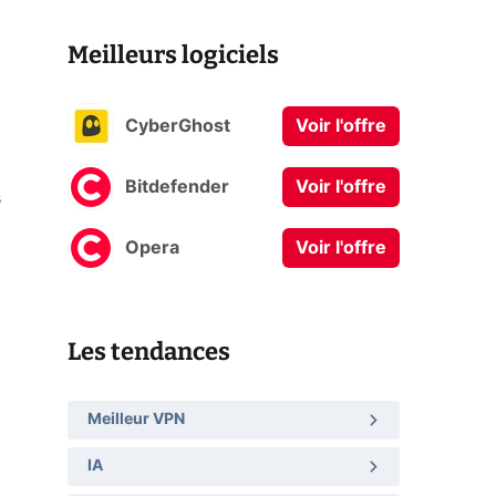
Meilleurs logiciels
CyberGhost
Voir l'offre
Bitdefender
Voir l'offre
s
Opera
Voir l'offre
Les tendances
Meilleur VPN
IA