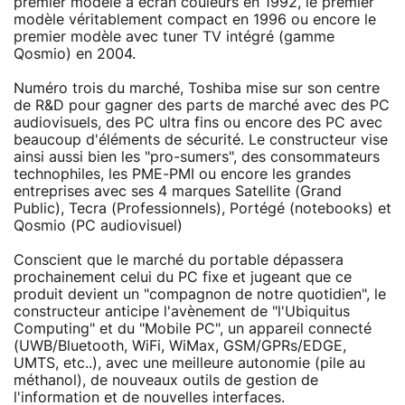
premier modèle à écran couleurs en 1992, le premier
modèle véritablement compact en 1996 ou encore le
premier modèle avec tuner TV intégré (gamme
Qosmio) en 2004.
Numéro trois du marché, Toshiba mise sur son centre
de R&D pour gagner des parts de marché avec des PC
audiovisuels, des PC ultra fins ou encore des PC avec
beaucoup d'éléments de sécurité. Le constructeur vise
ainsi aussi bien les "pro-sumers", des consommateurs
technophiles, les PME-PMI ou encore les grandes
entreprises avec ses 4 marques Satellite (Grand
Public), Tecra (Professionnels), Portégé (notebooks) et
Qosmio (PC audiovisuel)
Conscient que le marché du portable dépassera
prochainement celui du PC fixe et jugeant que ce
produit devient un "compagnon de notre quotidien", le
constructeur anticipe l'avènement de "l'Ubiquitus
Computing" et du "Mobile PC", un appareil connecté
(UWB/Bluetooth, WiFi, WiMax, GSM/GPRs/EDGE,
UMTS, etc..), avec une meilleure autonomie (pile au
méthanol), de nouveaux outils de gestion de
l'information et de nouvelles interfaces.