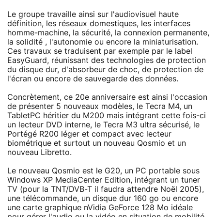
Le groupe travaille ainsi sur l'audiovisuel haute
définition, les réseaux domestiques, les interfaces
homme-machine, la sécurité, la connexion permanente,
la solidité , l'autonomie ou encore la miniaturisation.
Ces travaux se traduisent par exemple par le label
EasyGuard, réunissant des technologies de protection
du disque dur, d'absorbeur de choc, de protection de
l'écran ou encore de sauvegarde des données.
Concrètement, ce 20e anniversaire est ainsi l'occasion
de présenter 5 nouveaux modèles, le Tecra M4, un
TabletPC héritier du M200 mais intégrant cette fois-ci
un lecteur DVD interne, le Tecra M3 ultra sécurisé, le
Portégé R200 léger et compact avec lecteur
biométrique et surtout un nouveau Qosmio et un
nouveau Libretto.
Le nouveau Qosmio est le G20, un PC portable sous
Windows XP MediaCenter Edition, intégrant un tuner
TV (pour la TNT/DVB-T il faudra attendre Noël 2005),
une télécommande, un disque dur 160 go ou encore
une carte graphique nVidia GeForce 128 Mo idéale
pour gérer l'audio ou la vidéo en situation de mobilité