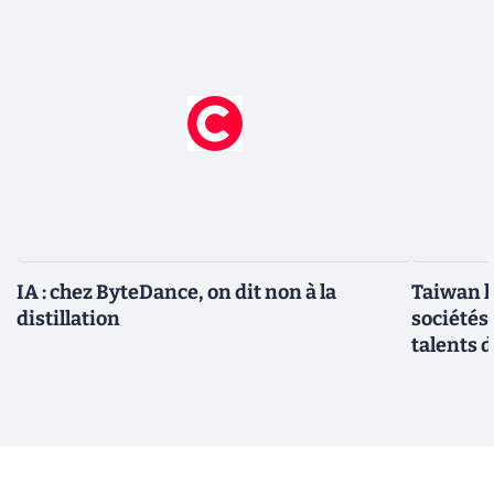
IA : chez ByteDance, on dit non à la
Taiwan l
distillation
sociétés
talents d