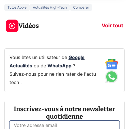
Tutos Apple
Actualités High-Tech
Comparer
3 écrans en 1 pour
5 générations
319€ ? Voici L'AOC
jeux dans la
Vidéos
CQ32G4ZA !
prochaine Xbo
Voir tout
Vous êtes un utilisateur de
Google
Actualités
ou de
WhatsApp
?
Suivez-nous pour ne rien rater de l'actu
tech !
Inscrivez-vous à notre newsletter
quotidienne