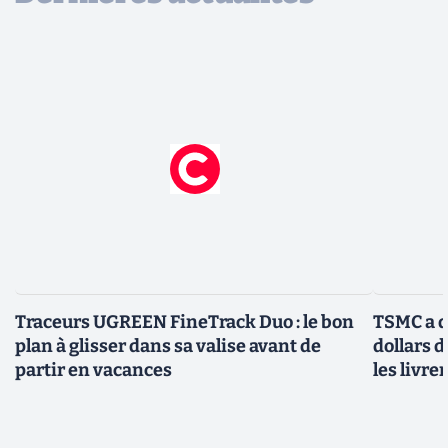
Traceurs UGREEN FineTrack Duo : le bon
TSMC a d
plan à glisser dans sa valise avant de
dollars 
partir en vacances
les livre